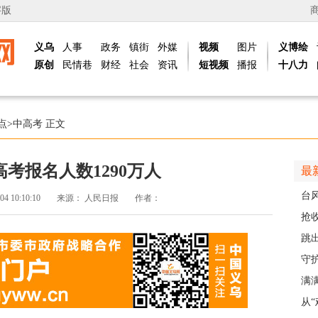
字版
义乌
人事
政务
镇街
外媒
视频
图片
义博绘
原创
民情巷
财经
社会
资讯
短视频
播报
十八力
点
>
中高考
正文
考报名人数1290万人
最
台
04 10:10:10
来源：
人民日报
作者：
头
抢
风“
跳出
解
守
护
满
义乌
从