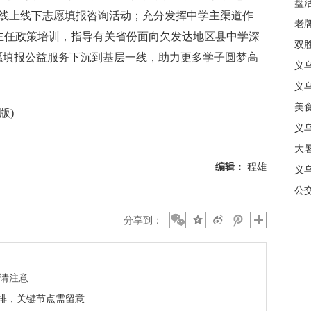
盘
展线上线下志愿填报咨询活动；充分发挥中学主渠道作
质
老牌
主任政策培训，指导有关省份面向欠发达地区县中学深
中
双
愿填报公益服务下沉到基层一线，助力更多学子圆梦高
日
义
商
义
美
版)
义
大暑
编辑：
程雄
义
合
公
分享到：
点请注意
安排，关键节点需留意