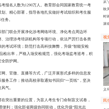
展
从“
考报名人数为1290万人。教育部会同国家教育统一考
稠
秋
谋划、精心部署，指导各地扎实做好考试组织和考生服
主
时
标任务。
现
滚动
级
部门联合开展净化涉考网络环境、净化考点周边环
视
弊、治理涉考培训机构等专项行动，依法严厉打击各类
康的考试环境；防范打击高科技舞弊，升级“智能安检
物品检出率，严格入场安检规范，强化考场监考巡考，积
安全防护网。
网、官微、直播等方式，广泛开展形式多样的信息发
服务工作；推动高校录取通知书回归“一页纸”，坚决
良风气。
义
人
在突出重要的位置，为盲人考生专门命制盲文试卷，
民
合理便利；强化部省两级协同联动，优化升级“阳光志