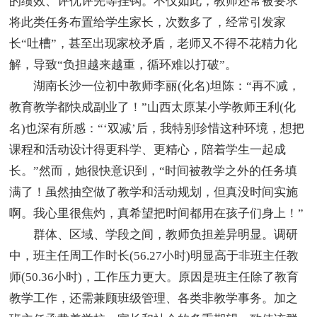
的绩效、评优评先等挂钩。不仅如此，教师还常被要求
将此类任务布置给学生家长，次数多了，经常引发家
长“吐槽”，甚至出现家校矛盾，老师又不得不花精力化
解，导致“负担越来越重，循环难以打破”。
湖南长沙一位初中教师李丽(化名)坦陈：“再不减，
教育教学都快成副业了！”山西太原某小学教师王利(化
名)也深有所感：“‘双减’后，我特别珍惜这种环境，想把
课程和活动设计得更科学、更精心，陪着学生一起成
长。”然而，她很快意识到，“时间被教学之外的任务填
满了！虽然抽空做了教学和活动规划，但真没时间实施
啊。我心里很焦灼，真希望把时间都用在孩子们身上！”
群体、区域、学段之间，教师负担差异明显。调研
中，班主任周工作时长(56.27小时)明显高于非班主任教
师(50.36小时)，工作压力更大。原因是班主任除了教育
教学工作，还需兼顾班级管理、各类非教学事务。加之