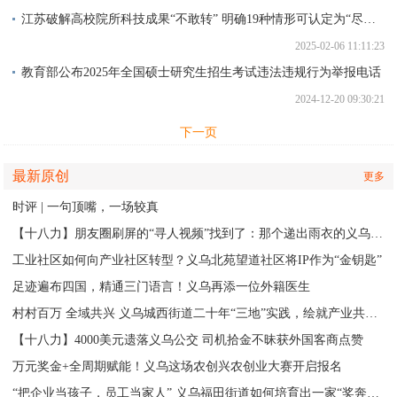
江苏破解高校院所科技成果“不敢转” 明确19种情形可认定为“尽职免责”
2025-02-06 11:11:23
教育部公布2025年全国硕士研究生招生考试违法违规行为举报电话
2024-12-20 09:30:21
下一页
最新原创
更多
时评 | 一句顶嘴，一场较真
【十八力】朋友圈刷屏的“寻人视频”找到了：那个递出雨衣的义乌排水人，原来是他
工业社区如何向产业社区转型？义乌北苑望道社区将IP作为“金钥匙”
足迹遍布四国，精通三门语言！义乌再添一位外籍医生
村村百万 全域共兴 义乌城西街道二十年“三地”实践，绘就产业共富新图景
【十八力】4000美元遗落义乌公交 司机拾金不昧获外国客商点赞
万元奖金+全周期赋能！义乌这场农创兴农创业大赛开启报名
“把企业当孩子，员工当家人” 义乌福田街道如何培育出一家“奖奔驰”的企业