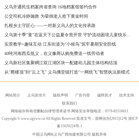
义乌开通民生档案跨省查询 16地档案馆签约合作
公交司机冷静施救 为晕倒老人抢下黄金时间
扎根乡土守匠心——一对新义乌人的文化传承路
义乌第十季“童”在蓝天下公益夏令营开营 守护流动困境儿童快乐成长
实景教学+趣味互动 江东街道为“小候鸟”筑牢暑期安全防线
40吨河南西瓜抵义，在义豫商认购免费送一线劳动者
义乌新社区集聚稠江双江湖区块一配建幼儿园主体结构结顶
从“爬楼顶”到“云上飞” 义乌佛堂镇打造“一网统飞”智慧执法新模式
网站简介
义乌宣传片
版权声明
广告刊登
诚聘英才
技术支持
联系我们
网络敲诈和有偿删帖自律管理承诺书 网络安全举报电话：0579-85516611
Copyright © www.zgyww.cn All Rights Reserved 批准文号：浙网信办[2015]12号
浙ICP
备15020224号-1
中国义乌网
&义乌广阔传媒有限公司 版权所有