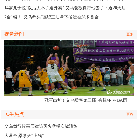
14岁儿子说“以后大不了送外卖” 义乌老板真带他去了：近20天后，两个人都变了
2金1银！“义乌拳头”连续三届拿下省运会武术首金
视觉新闻
更多
冠军出炉！义乌后宅第三届“德胜杯”村BA圆
满收官
民生热点
更多
义乌举行超高层建筑灭火救援实战演练
大暑至 桑拿天“上线”